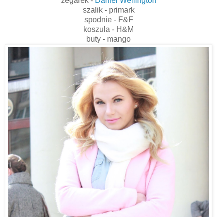
zegarek -
Daniel Wellington
szalik - primark
spodnie - F&F
koszula - H&M
buty - mango